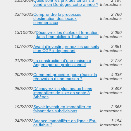
23/2/2024
Quels sont les prix des terrains à
2 794
vendre en Dordogne cette année ?
Interactions
22/4/2023
Comprendre le processus
2 760
d'estimation des locaux
Interactions
commerciaux
13/10/2022
Découvrez les écoles et formation
3 090
dans l'immobilier à Toulouse
Interactions
10/7/2022
Avant d'investir, prenez les conseils
3 851
d'un CGP indépendant
Interactions
21/6/2022
La construction d'une maison à
2 778
Angers par un professionnel
Interactions
20/6/2022
Comment procéder pour réussir la
4 036
rénovation d’une maison ?
Interactions
25/5/2022
Découvrez les plus beaux biens
3 493
immobiliers de luxe en vente à
Interactions
Athènes
19/5/2022
Savoir investir en immobilier en
2 668
faisant des subdivisions
Interactions
24/3/2022
Agence immobilière en ligne : Est-
3 154
ce fiable ?
Interactions