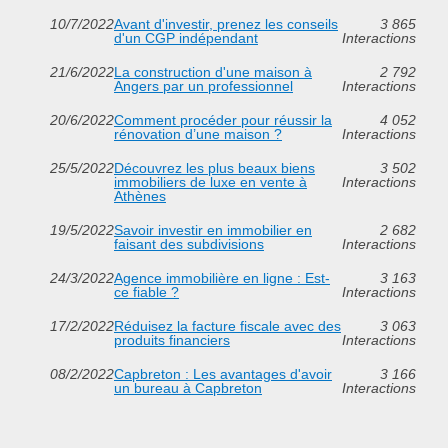
10/7/2022
Avant d'investir, prenez les conseils
3 865
d'un CGP indépendant
Interactions
21/6/2022
La construction d'une maison à
2 792
Angers par un professionnel
Interactions
20/6/2022
Comment procéder pour réussir la
4 052
rénovation d’une maison ?
Interactions
25/5/2022
Découvrez les plus beaux biens
3 502
immobiliers de luxe en vente à
Interactions
Athènes
19/5/2022
Savoir investir en immobilier en
2 682
faisant des subdivisions
Interactions
24/3/2022
Agence immobilière en ligne : Est-
3 163
ce fiable ?
Interactions
17/2/2022
Réduisez la facture fiscale avec des
3 063
produits financiers
Interactions
08/2/2022
Capbreton : Les avantages d'avoir
3 166
un bureau à Capbreton
Interactions