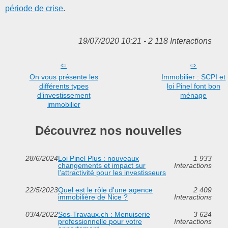
période de crise
.
19/07/2020 10:21 - 2 118 Interactions
On vous présente les
Immobilier : SCPI et
différents types
loi Pinel font bon
d’investissement
ménage
immobilier
Découvrez nos nouvelles
28/6/2024
Loi Pinel Plus : nouveaux
1 933
changements et impact sur
Interactions
l'attractivité pour les investisseurs
22/5/2023
Quel est le rôle d'une agence
2 409
immobilière de Nice ?
Interactions
03/4/2022
Sos-Travaux.ch : Menuiserie
3 624
professionnelle pour votre
Interactions