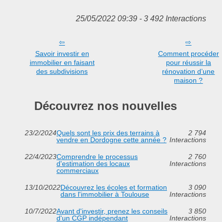
25/05/2022 09:39 - 3 492 Interactions
Savoir investir en
Comment procéder
immobilier en faisant
pour réussir la
des subdivisions
rénovation d’une
maison ?
Découvrez nos nouvelles
23/2/2024
Quels sont les prix des terrains à
2 794
vendre en Dordogne cette année ?
Interactions
22/4/2023
Comprendre le processus
2 760
d'estimation des locaux
Interactions
commerciaux
13/10/2022
Découvrez les écoles et formation
3 090
dans l'immobilier à Toulouse
Interactions
10/7/2022
Avant d'investir, prenez les conseils
3 850
d'un CGP indépendant
Interactions